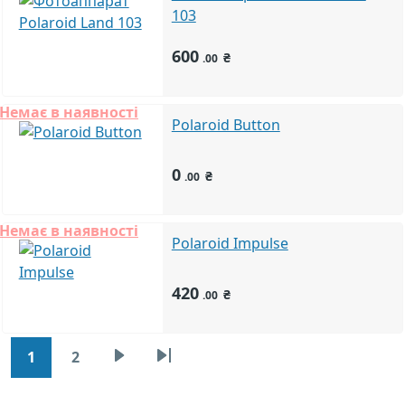
103
600
₴
.00
Немає в наявності
Polaroid Button
0
₴
.00
Немає в наявності
Polaroid Impulse
420
₴
.00
Розбивка на сторінки
1
2
Наступна сторінка
Остання сторінка
Сторінка
Сторінка