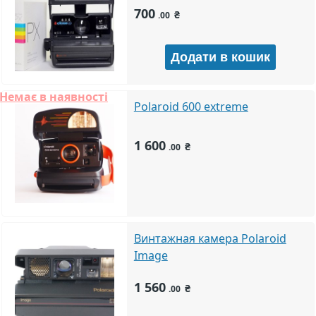
700
₴
.00
Немає в наявності
Polaroid 600 extreme
1 600
₴
.00
Винтажная камера Polaroid
Image
1 560
₴
.00