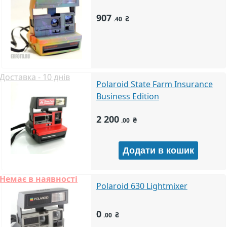
907
₴
.40
Доставка - 10 днів
Polaroid State Farm Insurance
Business Edition
2 200
₴
.00
Немає в наявності
Polaroid 630 Lightmixer
0
₴
.00