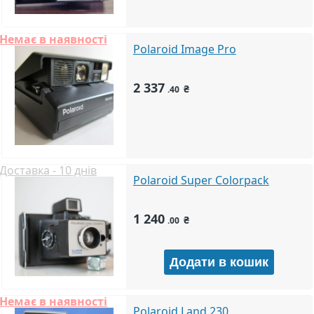
Немає в наявності
Polaroid Image Pro
2 337
₴
.40
Доставка - 10 днів
Polaroid Super Colorpack
1 240
₴
.00
Немає в наявності
Polaroid Land 230