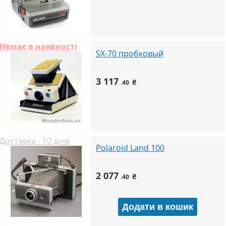
Немає в наявності
SX-70 пробковый
3 117
₴
.40
Доставка - 10 днів
Polaroid Land 100
2 077
₴
.40