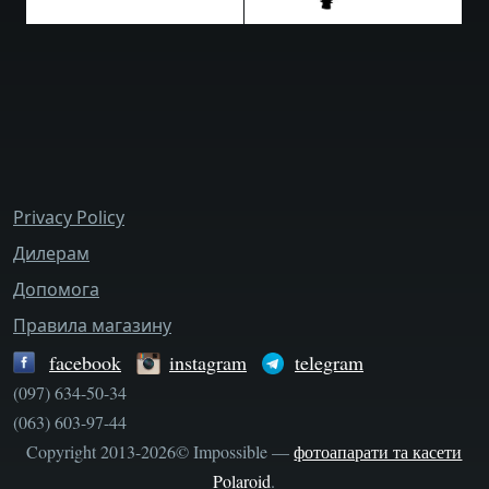
bottom_menu
Privacy Policy
Дилерам
Допомога
Правила магазину
facebook
instagram
telegram
(097) 634-50-34
(063) 603-97-44
Copyright 2013-2026© Impossible —
фотоапарати та касети
Polaroid
.