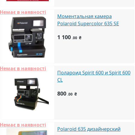
Немає в наявності
Моментальная камера
Polaroid Supercolor 635 SE
1 100
₴
.00
Немає в наявності
Полароид Spirit 600 и Spirit 600
CL
800
₴
.00
Немає в наявності
Polaroid 635 дизайнерский