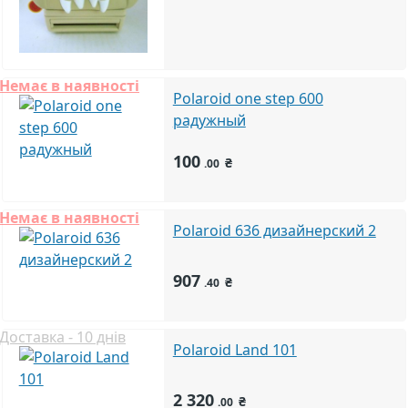
Немає в наявності
Polaroid one step 600
радужный
100
₴
.00
Немає в наявності
Polaroid 636 дизайнерский 2
907
₴
.40
Доставка - 10 днів
Polaroid Land 101
2 320
₴
.00