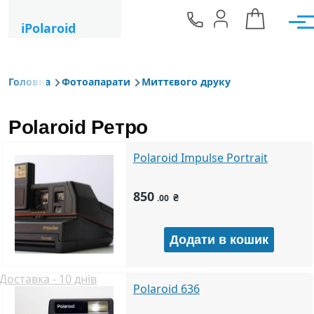
Перейти до основного вмісту
iPolaroid
Мен
Головна
Фотоапарати
Миттєвого друку
Рядок навіґації
Polaroid Ретро
Polaroid Impulse Portrait
850
₴
.00
Доставка - 10 днів
Polaroid 636