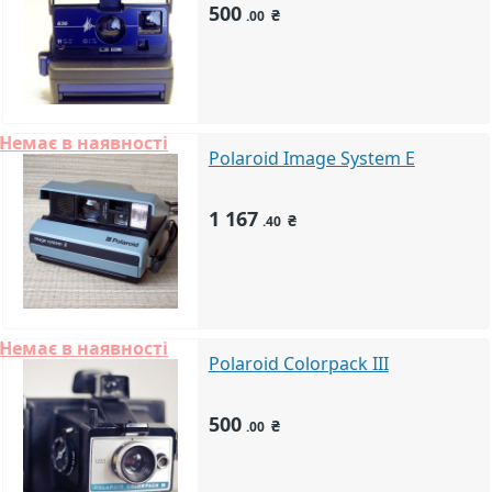
500
₴
.00
Немає в наявності
Polaroid Image System E
1 167
₴
.40
Немає в наявності
Polaroid Colorpack III
500
₴
.00