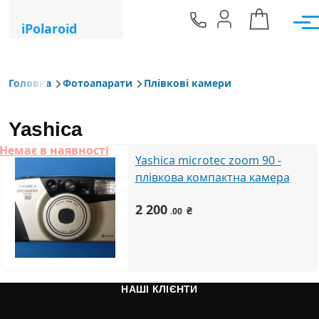
Перейти до основного вмісту
iPolaroid
Мен
Головна
Фотоапарати
Плівкові камери
Рядок навіґації
Yashica
Немає в наявності
Yashica microtec zoom 90 -
плівкова компактна камера
2 200
₴
.00
НАШІ КЛІЄНТИ