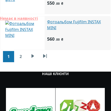
550
₴
.00
Немає в наявності
Фотоальбом Fujifilm INSTAX
MINI
560
₴
.00
Розбивка на сторінки
1
2
Наступна сторінка
Остання сторінка
Сторінка
Сторінка
НАШІ КЛІЄНТИ