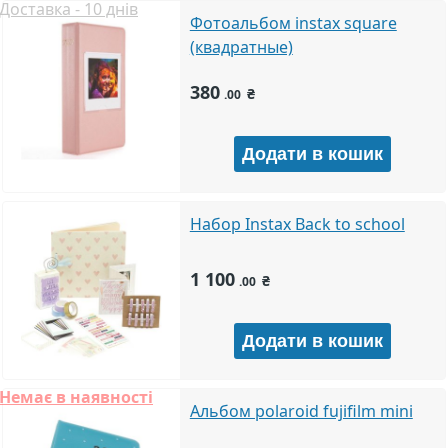
Доставка - 10 днів
Фотоальбом instax square
(квадратные)
380
₴
.00
Набор Instax Back to school
1 100
₴
.00
Немає в наявності
Альбом polaroid fujifilm mini