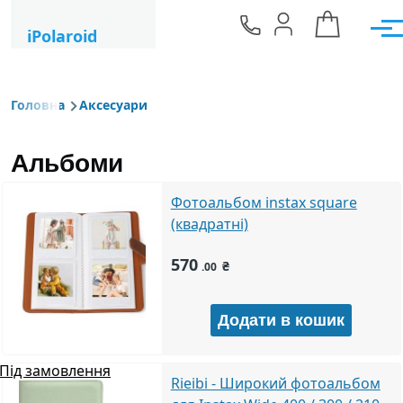
Перейти до основного вмісту
iPolaroid
Мен
Головна
Аксесуари
Рядок навіґації
Альбоми
Фотоальбом instax square
(квадратні)
570
₴
.00
Під замовлення
Rieibi - Широкий фотоальбом