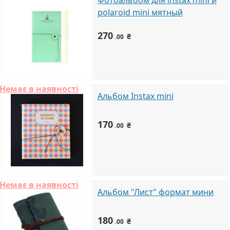
Фотоальбом для instax mini и
polaroid mini мятный
270
₴
.00
Немає в наявності
Альбом Instax mini
170
₴
.00
Немає в наявності
Альбом "Лист" формат мини
180
₴
.00