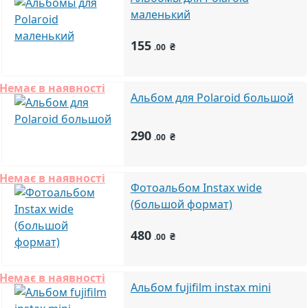
маленький
155
₴
.00
Немає в наявності
Альбом для Polaroid большой
290
₴
.00
Немає в наявності
Фотоальбом Instax wide
(большой формат)
480
₴
.00
Немає в наявності
Альбом fujifilm instax mini