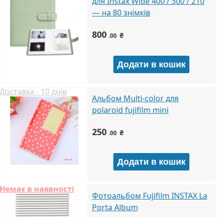
для Instax Wide 400 / 300 / 210
— на 80 знімків
800
₴
.00
Доставка - 10 днів
Альбом Multi-color для
polaroid fujifilm mini
250
₴
.00
Немає в наявності
Фотоальбом Fujifilm INSTAX La
Porta Album