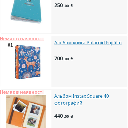
250
₴
.00
Немає в наявності
Альбом книга Polaroid Fujifilm
700
₴
.00
Немає в наявності
Альбом Instax Square 40
фотографий
440
₴
.00