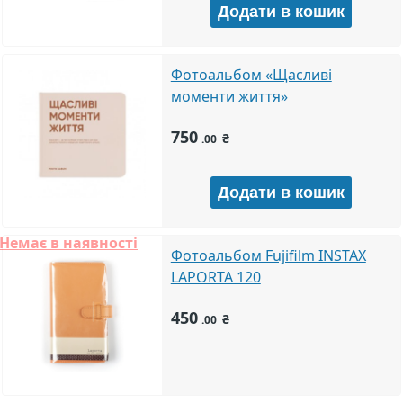
Фотоальбом «Щасливі
моменти життя»
750
₴
.00
Немає в наявності
Фотоальбом Fujifilm INSTAX
LAPORTA 120
450
₴
.00