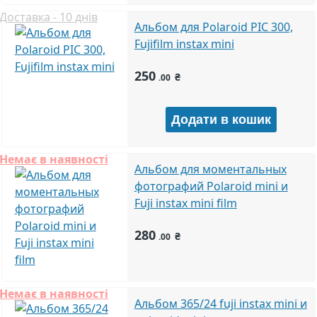
Доставка - 10 днів
Альбом для Polaroid PIC 300,
Fujifilm instax mini
250
₴
.00
Немає в наявності
Альбом для моментальных
фотографий Polaroid mini и
Fuji instax mini film
280
₴
.00
Немає в наявності
Альбом 365/24 fuji instax mini и