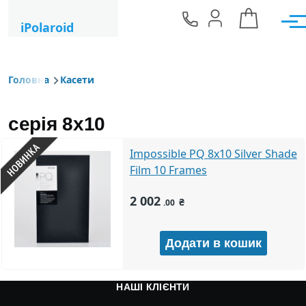
Перейти до основного вмісту
iPolaroid
Мен
Головна
Касети
Рядок навіґації
серія 8x10
Impossible PQ 8x10 Silver Shade
Film 10 Frames
2 002
₴
.00
НАШІ КЛІЄНТИ