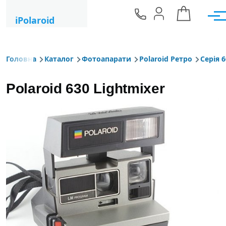
Перейти до основного вмісту
iPolaroid
Мен
Головна
Каталог
Фотоапарати
Polaroid Ретро
Серія 
Рядок навіґації
Polaroid 630 Lightmixer