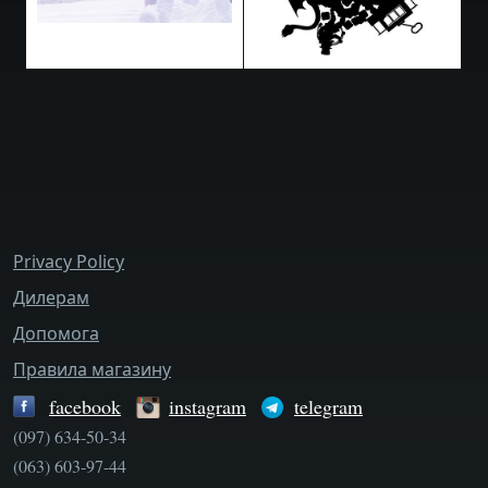
bottom_menu
Privacy Policy
Дилерам
Допомога
Правила магазину
facebook
instagram
telegram
(097) 634-50-34
(063) 603-97-44