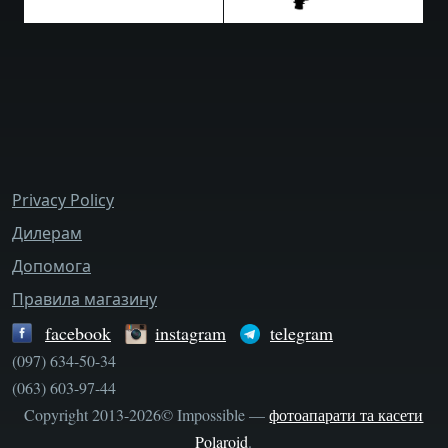
bottom_menu
Privacy Policy
Дилерам
Допомога
Правила магазину
facebook
instagram
telegram
(097) 634-50-34
(063) 603-97-44
Copyright 2013-2026© Impossible —
фотоапарати та касети
Polaroid
.