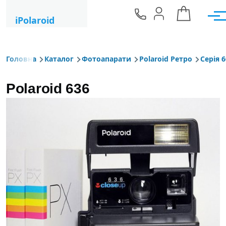
Перейти до основного вмісту
iPolaroid
Мен
Головна
Каталог
Фотоапарати
Polaroid Ретро
Серія 
Рядок навіґації
Polaroid 636