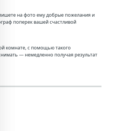
 пишете на фото ему добрые пожелания и
тограф поперек вашей счастливой
ной комнате, с помощью такого
 снимать — немедле
нно получая результат