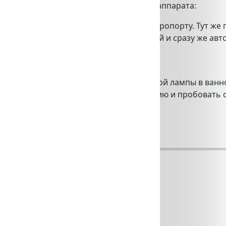
 классного использования Instax-фотоаппарата:
есь в обнимку с улетающим другом в аэропорту. Тут же
амять. Или наоборот — селфи со звездой и сразу же ав
, невероятно далекий от зажигания красной лампы в ван
я ценить кадры, выстраивать композицию и пробовать
ами…
парат ?
ь нужный вам фотоаппарат: