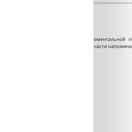
0 Neoclassic
редставила в Японии фотокамеру моментальной печ
ется от предыдущих моделей серии и отчасти напомина