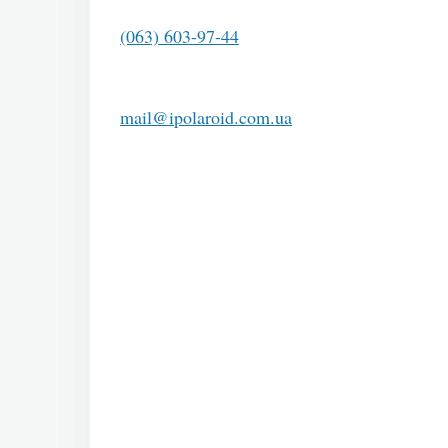
(063) 603-97-44
Fujifilm Instax Mini 9
mail@ipolaroid.com.ua
Компания
Fujifilm
п
кардинально отлича