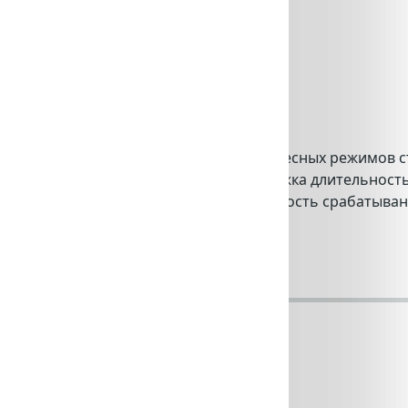
ni 90 Neoclassic доступно несколько интересных режимов
 кадре два разных изображения, выдержка длительность
 ночного города, а максимальная скорость срабатыван
 снимки движущихся…
льзовать фильтры в Instagram