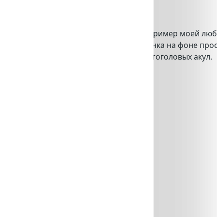
by Андрю Миллер
Невероятно яркий пример моей любв
темный силуэт ребенка на фоне про
создавая орел молотоголовых акул.