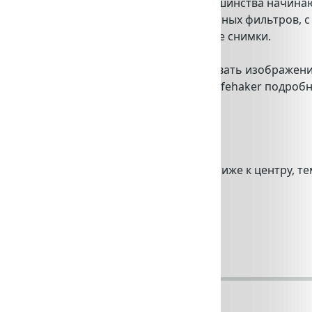
stagram – этот вопрос возникает у большинства начина
влено большое количество разнообразных фильтров, 
девры и «вытягивать» не очень удачные
снимки
.
рования Instagram позволяют стилизовать изображени
ную картинку в черно-белую. В статье Lifehaker подро
 популярного фотоприложения.
вляет в ваше фото больше света. Чем ближе к центру, те
 эффект.
? Если…