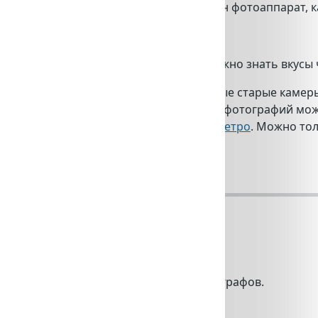
но задать себе вопрос - "Для чего нужен фотоаппарат, ка
ели это:
упается как подарок , в таком случае нужно знать вкусы 
вержинец ретро полароидов т.е. те которые старые каме
ми, "пережогами" света и т.д. (примеры фотографий м
 следует выбирать только из
категории ретро
. Можно то
le project's
 подбора фотографий известных фотографов.
рафий сделанная Лиз Дюран.