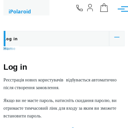
Skip to main content
iPolaroid
Men
Primary tabs
Log in
Home
Breadcrumb
Log in
Реєстрація нових користувачів відбувається автоматично
після створення замовлення.
Якщо ви не маєте пароль, натисніть скидання паролю, ви
отримаєте тимчасовий лінк для входу за яким ви зможете
встановити пароль.