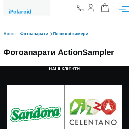
Skip to main content
iPolaroid
Men
Home
Фотоапарати
Плівкові камери
Breadcrumb
Фотоапарати ActionSampler
НАШІ КЛІЄНТИ