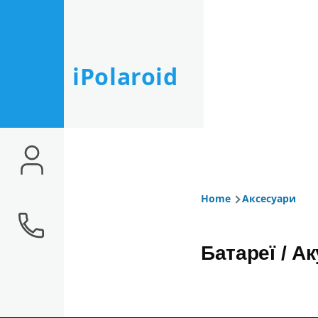
Skip to main content
iPolaroid
Home
Аксесуари
Breadcr
Батареї / А