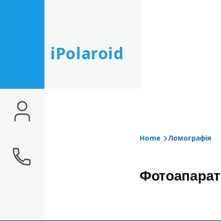
Skip to main content
iPolaroid
Home
Ломографія
Breadcr
Фотоапарат