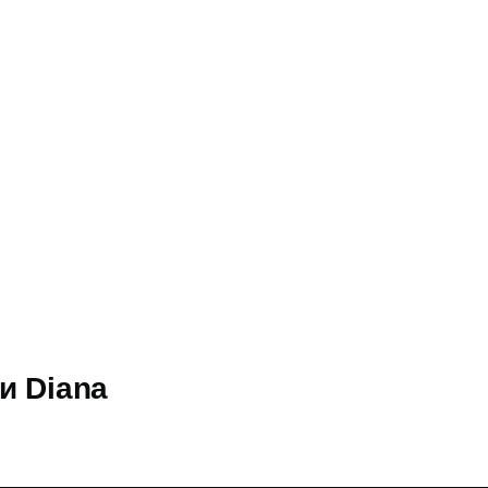
umb
и Diana