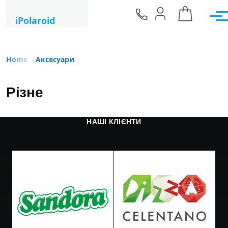
Skip to main content
iPolaroid
Men
Home
Аксесуари
Breadcrumb
Різне
НАШІ КЛІЄНТИ