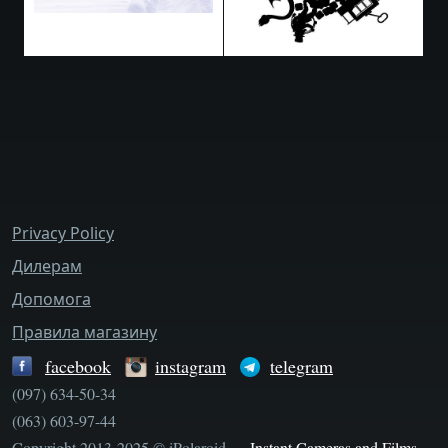
bottom_menu
Privacy Policy
Дилерам
Допомога
Правила магазину
facebook
instagram
telegram
(097) 634-50-34
(063) 603-97-44
Copyright 2013-2025 © iPolaroid —
Instant Cameras and Films