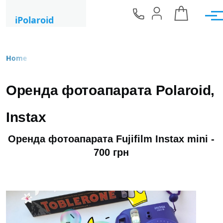
Skip to main content
iPolaroid
Men
Home
Breadcrumb
Оренда фотоапарата Polaroid,
Instax
Оренда фотоапарата Fujifilm Instax mini -
700 грн