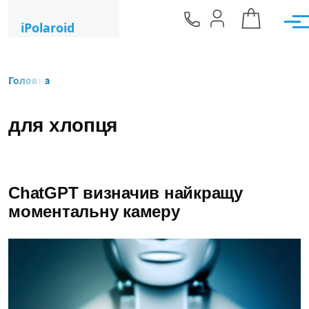
Перейти до основного вмісту
iPolaroid
Мен
Головна
Рядок навіґації
для хлопця
ChatGPT визначив найкращу
моментальну камеру