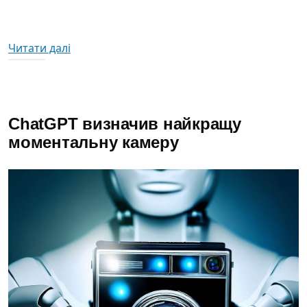
про ChatGPT визначив найкращу моментал
Читати далі
ChatGPT визначив найкращу
моментальну камеру