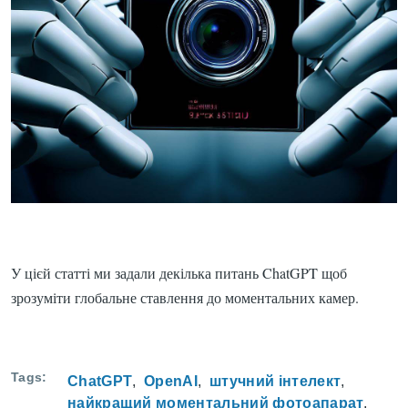
У цієй статті ми задали декілька питань ChatGPT щоб
зрозуміти глобальне ставлення до моментальних камер.
Tags
ChatGPT
OpenAI
штучний інтелект
найкращий моментальний фотоапарат