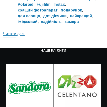
Polaroid
Fujifilm
Instax
кращий фотоапарат
подарунок
для хлопця
для дівчини
найкращий
іміджовий
надійність
камера
про ChatGPT визначив найкращу моментал
Читати далі
НАШІ КЛІЄНТИ