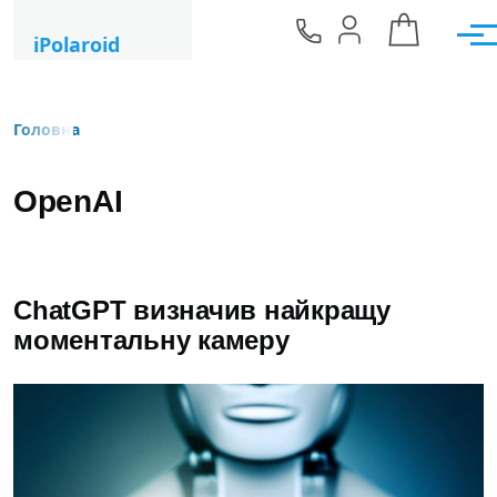
Перейти до основного вмісту
iPolaroid
Мен
Головна
Рядок навіґації
OpenAI
ChatGPT визначив найкращу
моментальну камеру