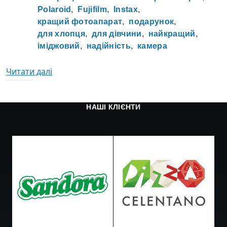
Polaroid
Fujifilm
Instax
кращий фотоапарат
подарунок
для хлопця
для дівчини
найкращий
іміджовий
надійність
камера
про ChatGPT визначив найкращу моментал
Читати далі
НАШІ КЛІЄНТИ