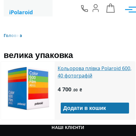
Перейти до основного вмісту
iPolaroid
Мен
Головна
Рядок навіґації
велика упаковка
Кольорова плівка Polaroid 600,
40 фотографій
4 700
₴
.00
НАШІ КЛІЄНТИ