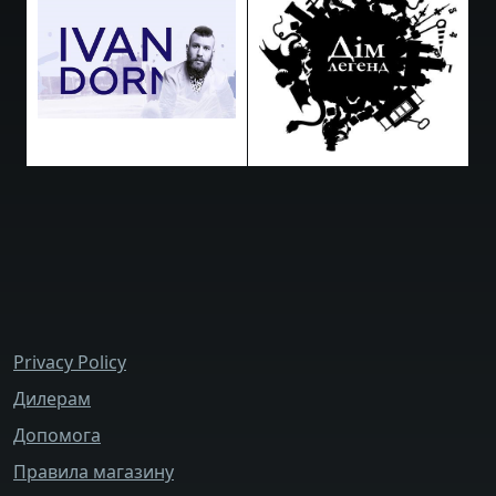
bottom_menu
Privacy Policy
Дилерам
Допомога
Правила магазину