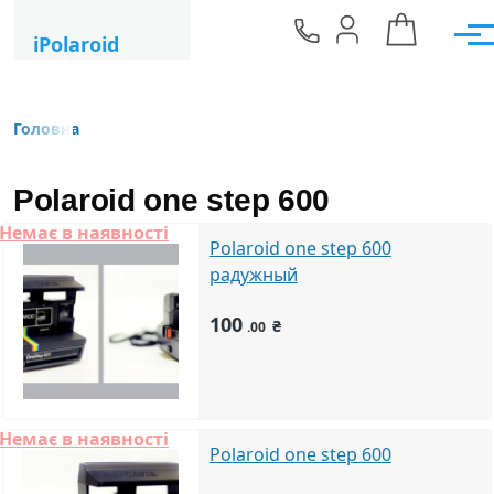
Перейти до основного вмісту
iPolaroid
Мен
Головна
Рядок навіґації
Polaroid one step 600
Немає в наявності
Polaroid one step 600
радужный
100
₴
.00
Немає в наявності
Polaroid one step 600