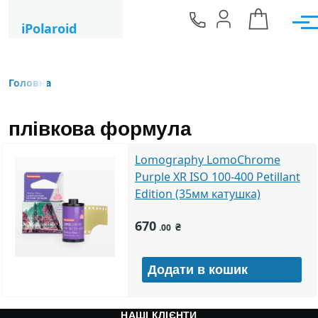
Перейти до основного вмісту
iPolaroid
Мен
Головна
Рядок навіґації
плівкова формула
Lomography LomoChrome
Purple XR ISO 100-400 Petillant
Edition (35мм катушка)
670
₴
.00
НАШІ КЛІЄНТИ