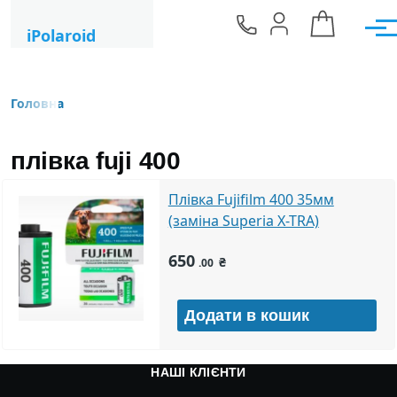
Перейти до основного вмісту
iPolaroid
Мен
Головна
Рядок навіґації
плівка fuji 400
Плівка Fujifilm 400 35мм
(заміна Superia X-TRA)
650
₴
.00
НАШІ КЛІЄНТИ