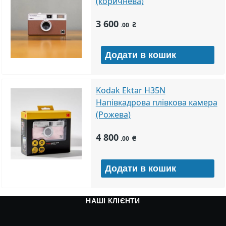
(коричнева)
3 600
₴
.00
Kodak Ektar H35N
Напівкадрова плівкова камера
(Рожева)
4 800
₴
.00
НАШІ КЛІЄНТИ