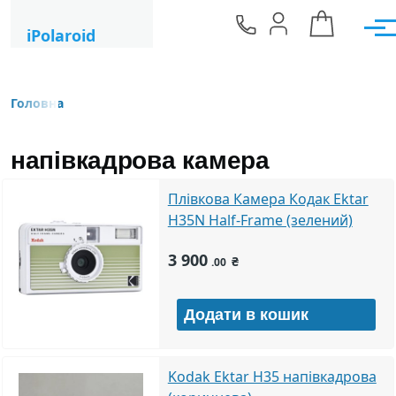
Перейти до основного вмісту
iPolaroid
Мен
Головна
Рядок навіґації
напівкадрова камера
Плівкова Камера Кодак Ektar
H35N Half-Frame (зелений)
3 900
₴
.00
Kodak Ektar H35 напівкадрова