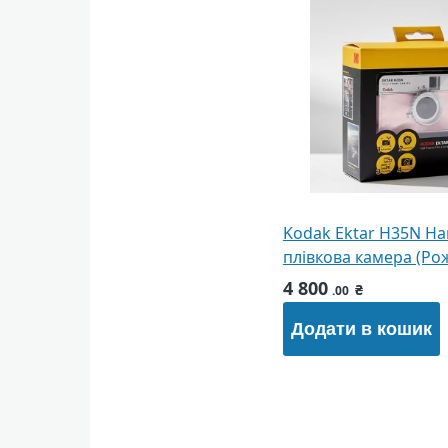
Kodak Ektar H35N На
плівкова камера (Ро
4 800
₴
.00