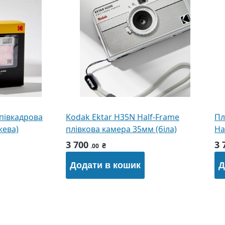
півкадрова
Kodak Ektar H35N Half-Frame
Пл
жева)
плівкова камера 35мм (біла)
Ha
3 700
3 
₴
.00