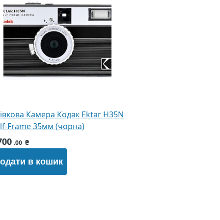
івкова Камера Кодак Ektar H35N
lf-Frame 35мм (чорна)
700
₴
.00