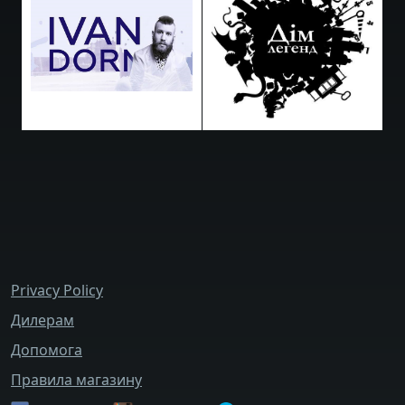
bottom_menu
Privacy Policy
Дилерам
Допомога
Правила магазину