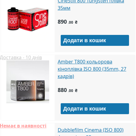
CineStill 800 Tungsten плівка
35мм
890
₴
.00
Доставка - 10 днів
Amber T800 кольорова
кіноплівка ISO 800 (35mm, 27
кадрів)
880
₴
.00
Немає в наявності
Dubblefilm Cinema (ISO 800)