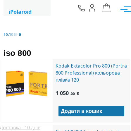
Перейти до основного вмісту
iPolaroid
Мен
Головна
Рядок навіґації
iso 800
Kodak Ektacolor Pro 800 (Portra
800 Professional) кольорова
плівка 120
1 050
₴
.00
Доставка - 10 днів