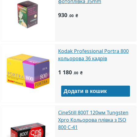
фотоплівка 35mm
930
₴
.00
Kodak Professional Portra 800
кольорова 36 кадрів
1 180
₴
.00
CineStill 800T 120мм Tungsten
Xpro Кольорова плівка з ISO
800 C-41