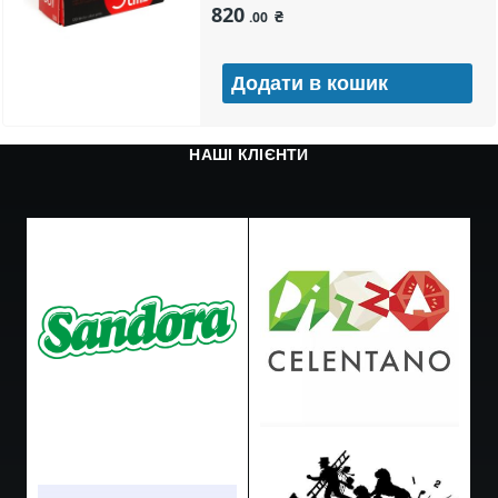
820
₴
.00
НАШІ КЛІЄНТИ