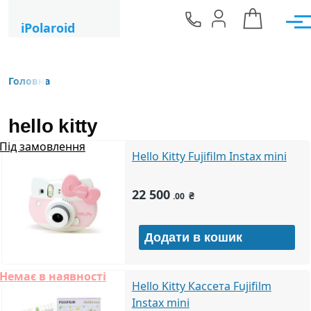
Перейти до основного вмісту
iPolaroid
Мен
Головна
Рядок навіґації
hello kitty
Під замовлення
Hello Kitty Fujifilm Instax mini
22 500
₴
.00
Немає в наявності
Hello Kitty Кассета Fujifilm
Instax mini