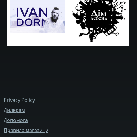
bottom_menu
Privacy Policy
Дилерам
Допомога
Правила магазину