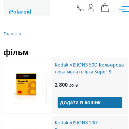
Перейти до основного вмісту
iPolaroid
Мен
Головна
Рядок навіґації
фільм
Kodak VISION3 50D Кольорова
негативна плівка Super 8
2 800
₴
.00
Kodak VISION3 200T