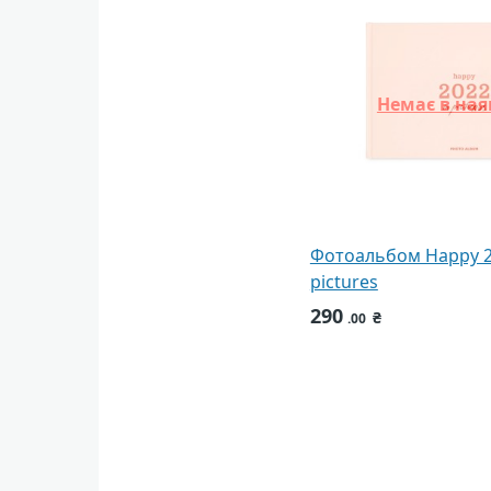
Немає в ная
Фотоальбом Happy 2
pictures
290
₴
.00