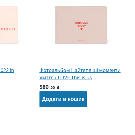
вності
022 in
Фотоальбом Найтепліші моменти
життя / LOVE This is us
580
₴
.00