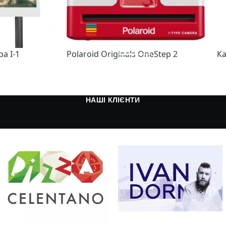
а I-1
Polaroid Originals OneStep 2
Ка
НАШІ КЛІЄНТИ