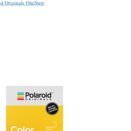
id Originals OneStep
Наступний