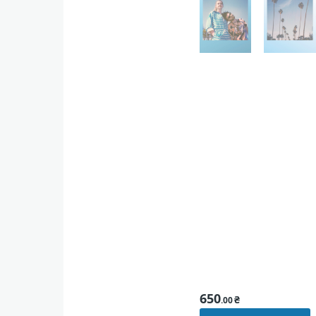
650
₴
.00