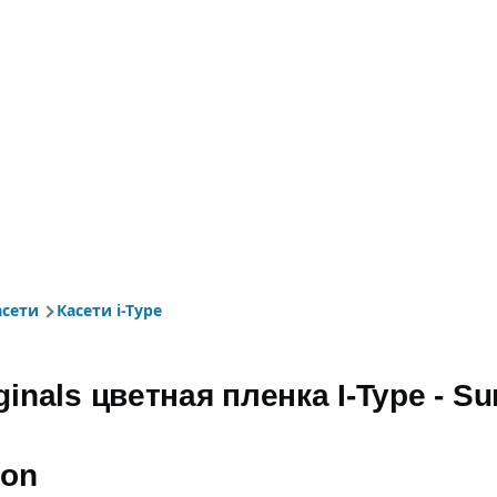
асети
Касети i-Type
іґації
iginals цветная пленка I-Type - 
ion