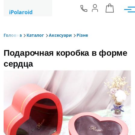
Перейти до основного вмісту
iPolaroid
Мен
Головна
Каталог
Аксесуари
Різне
Рядок навіґації
Подарочная коробка в форме
сердца