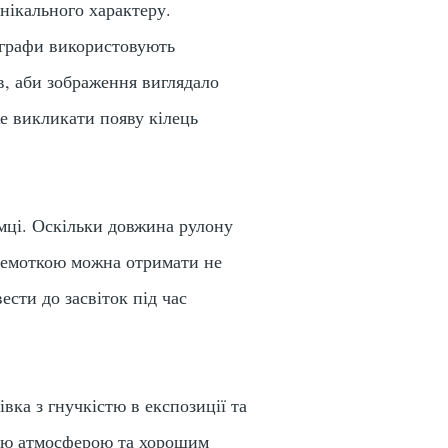
нікального характеру.
тографи використовують
в, аби зображення виглядало
е викликати появу кілець
омці. Оскільки довжина рулону
еремоткою можна отримати не
сти до засвіток під час
вка з гнучкістю в експозиції та
ою атмосферою
та хорошим