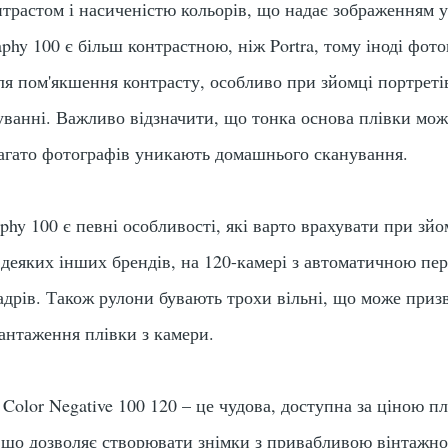
трастом і насиченістю кольорів, що надає зображенням у
phy 100 є більш контрастною, ніж Portra, тому іноді фо
ля пом'якшення контрасту, особливо при зйомці портреті
уванні. Важливо відзначити, що тонка основа плівки мож
агато фотографів уникають домашнього сканування.
phy 100 є певні особливості, які варто врахувати при зй
 деяких інших брендів, на 120-камері з автоматичною п
дрів. Також рулони бувають трохи вільні, що може призве
антаження плівки з камери.
Color Negative 100 120 – це чудова, доступна за ціною плі
, що дозволяє створювати знімки з
привабливою вінтажн