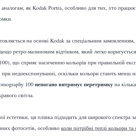
 аналогам, як Kodak Portra, особливо для тих, хто прац
омки.
товляється на основі Kodak за спеціальним замовленням,
з дещо ретро-малиновим відтінком, який легко коригується
(100), що сприяє насиченню кольорів при правильній експ
к при недоекспонуванні, оскільки кольори стають менш н
непогано витримує перетримку
Lomography 100
на кілька
равого світла.
ної естетики, ця плівка підходить для широкого спектра з
нних фотосетів, особливо
коли потрібні теплі кольори та 