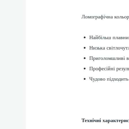
Ломографічна кольор
Найбільш плавний
Низька світлочут
Приголомшливі ві
Професійні резул
Чудово підходить
Технічні характери