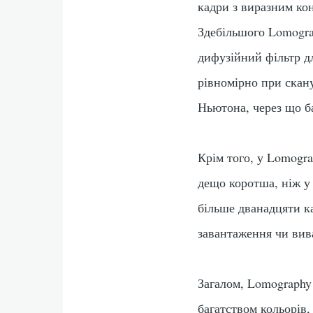
кадри з виразним кон
Здебільшого Lomogra
дифузійний фільтр д
рівномірно при скан
Ньютона, через що б
Крім того, у Lomogra
дещо коротша, ніж у
більше дванадцяти ка
завантаження чи вив
Загалом, Lomography 
багатством кольорів