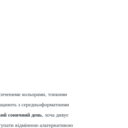
насиченими кольорами, тонкими
працюють з середньоформатними
авий сонячний день
, хоча дивує
ступати відмінною альтернативою