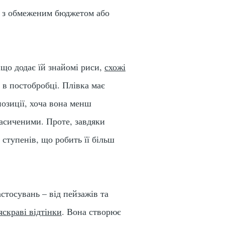
ює з обмеженим бюджетом або
 що додає їй знайомі риси,
схожі
 в постобробці. Плівка має
озиції, хоча вона менш
асиченими. Проте, завдяки
 ступенів, що робить її більш
астосувань – від пейзажів та
яскраві відтінки
. Вона створює