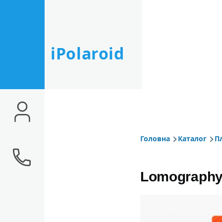
Перейти до основного вмісту
iPolaroid
Головна
Каталог
П
Рядок нав
Lomography 