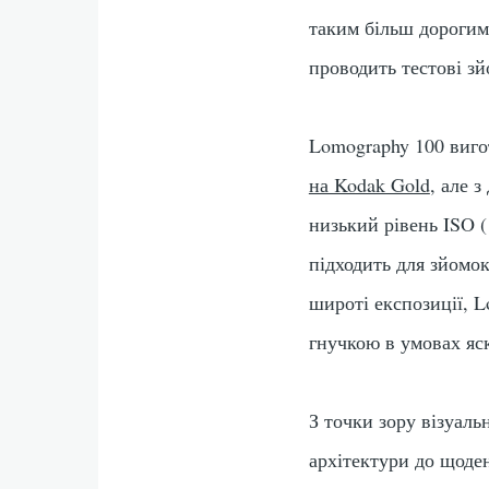
таким більш дорогим
проводить тестові зй
Lomography 100 виго
на Kodak Gold
, але 
низький рівень ISO 
підходить для зйомо
широті експозиції, 
гнучкою в умовах яск
З точки зору візуаль
архітектури до щоде