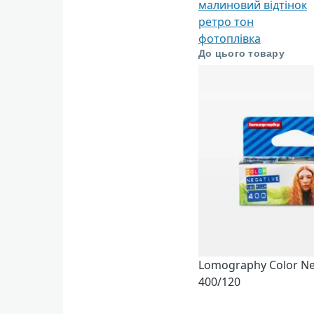
малиновий відтінок
ретро тон
фотоплівка
До цього товару
Попередній
Lomography Color Ne
400/120