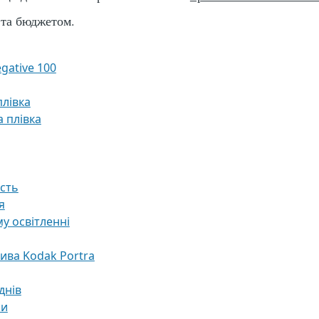
 та бюджетом.
gative 100
лівка
 плівка
ість
я
у освітленні
ива Kodak Portra
днів
ри