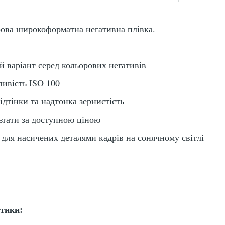
ова широкоформатна негативна плівка.
 варіант серед кольорових негативів
ливість ISO 100
дтінки та надтонка зернистість
ьтати за доступною ціною
 для насичених деталями кадрів на сонячному світлі
стики: