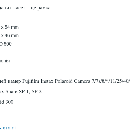
даних касет – це рамка.
 x 54 mm
 x 46 mm
O 800
онія
й камер Fujifilm Instax Polaroid Camera 7/7s/8/*/11/25/40
ax Share SP-1, SP-2
id 300
tax mini