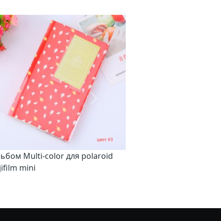
Наступний
ьбом Multi-color для polaroid
jifilm mini