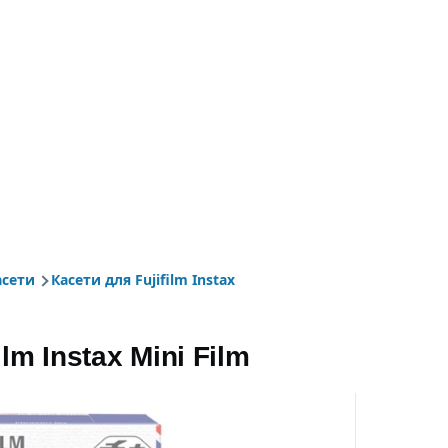
асети
Касети для Fujifilm Instax
іґації
ilm Instax Mini Film