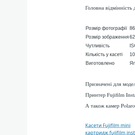
Головна відмінність 
Розмір фотографії
86
Розмір зображення
62
Чутливість
IS
Кількість у касеті
10
Виготовлено
Яп
Призначені для моделе
Принтер Fujifilm Inst
А також камер Polaro
Касети Fujifilm mini
картридж fujifilm ins