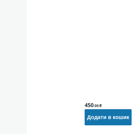
450
₴
.00