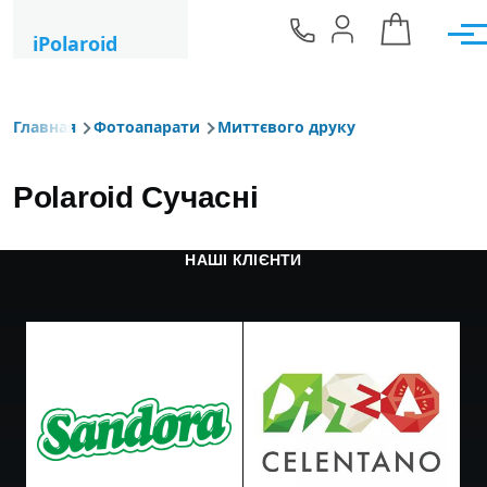
Skip to main content
iPolaroid
Мен
Главная
Фотоапарати
Миттєвого друку
Строка навигации
Polaroid Сучасні
НАШІ КЛІЄНТИ