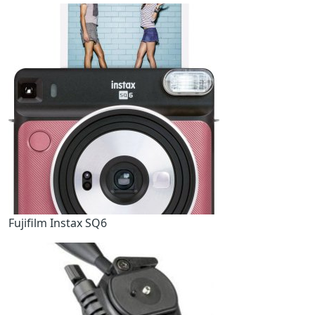
Fujifilm Instax SQ6
Попередній
Наст