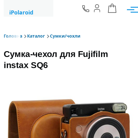
Перейти до основного вмісту
iPolaroid
Мен
Головна
Каталог
Сумки/чохли
Рядок навіґації
Сумка-чехол для Fujifilm
instax SQ6