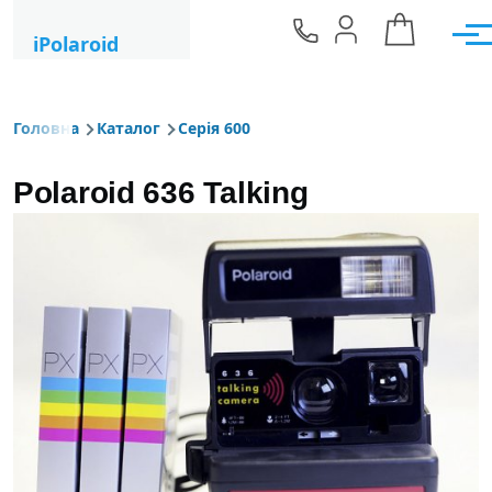
Перейти до основного вмісту
iPolaroid
Мен
Головна
Каталог
Серія 600
Рядок навіґації
Polaroid 636 Talking