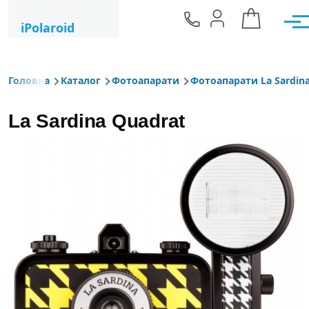
Перейти до основного вмісту
iPolaroid
Мен
Головна
Каталог
Фотоапарати
Фотоапарати La Sardin
Рядок навіґації
La Sardina Quadrat