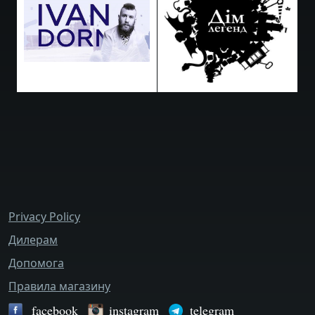
bottom_menu
Privacy Policy
Дилерам
Допомога
Правила магазину
facebook
instagram
telegram