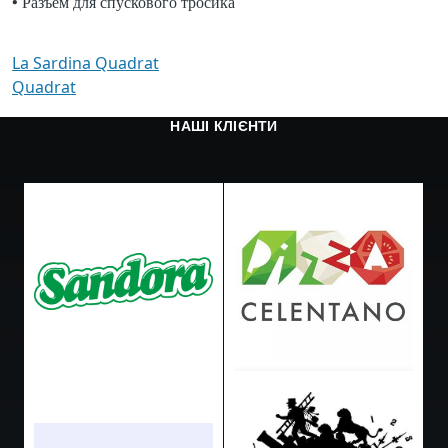
• Разъём для спускового тросика
La Sardina Quadrat
Quadrat
НАШІ КЛІЄНТИ