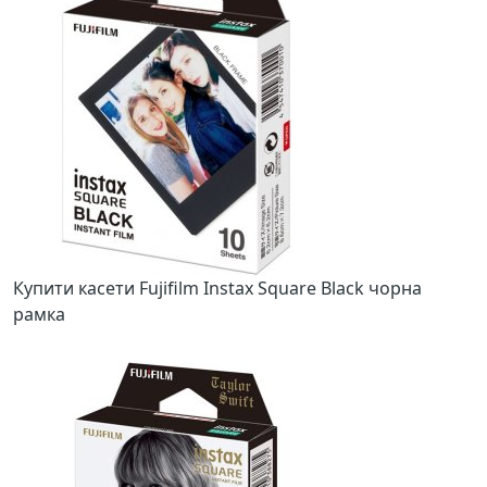
Попередній
Наст
Купити касети Fujifilm Instax Square Black чорна
рамка