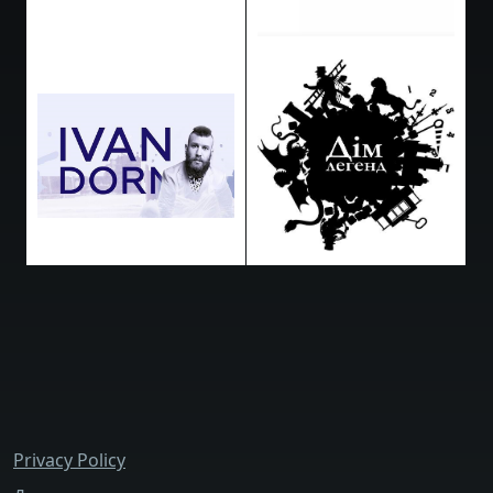
bottom_menu
Privacy Policy