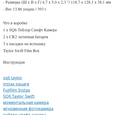
- Размеры (Ш х В х Г) 4,7 х 5,0 х 2,3 "/ 118,7 х 128,1 х 58,1 мм
- Вес 13,86 унции / 393 г
Что в коробке
1 х SQ6 Тейлор Свифт Камера
2 х CR2 литиевая батарея
3
х насадки на вспышку
Taylor Swift Film Box
Инструкция
sq6 taylor
instax square
Fujifilm Instax
SQ6 Taylor Swift
моментальная камера
мгновенная фотокамера
тейлор свифт камера