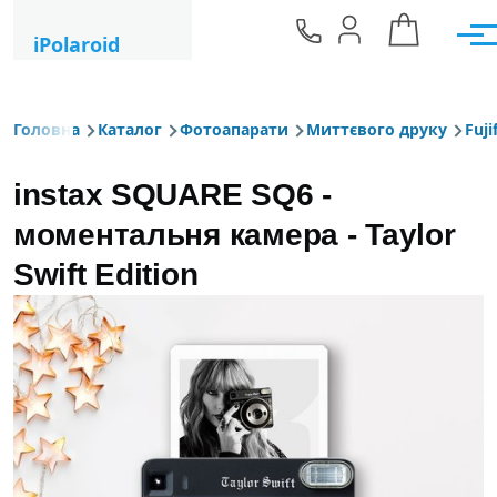
Перейти до основного вмісту
iPolaroid
Мен
Головна
Каталог
Фотоапарати
Миттєвого друку
Fuji
Рядок навіґації
instax SQUARE SQ6 -
моментальня камера - Taylor
Swift Edition