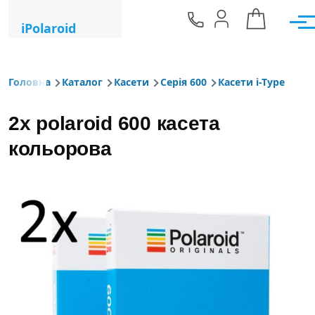
Перейти до основного вмісту
iPolaroid
Мен
Головна
Каталог
Касети
Серія 600
Касети i-Type
Рядок навіґації
2x polaroid 600 касета
кольорова