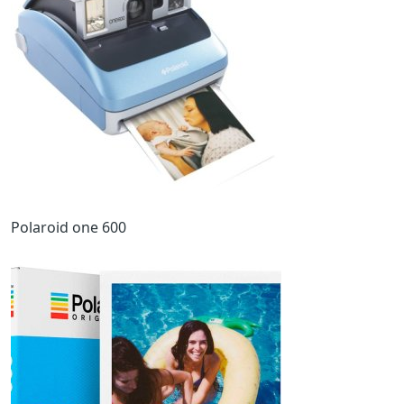
Попередній
Наст
Polaroid one 600